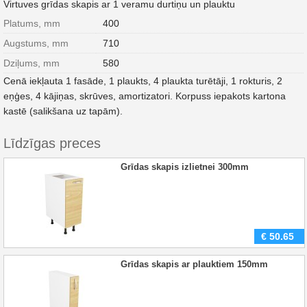
Virtuves grīdas skapis ar 1 veramu durtiņu un plauktu
Platums, mm
400
Augstums, mm
710
Dziļums, mm
580
Cenā iekļauta 1 fasāde, 1 plaukts, 4 plaukta turētāji, 1 rokturis, 2
eņģes, 4 kājiņas, skrūves, amortizatori. Korpuss iepakots kartona
kastē (salikšana uz tapām).
Līdzīgas preces
Grīdas skapis izlietnei 300mm
€
50.65
Grīdas skapis ar plauktiem 150mm