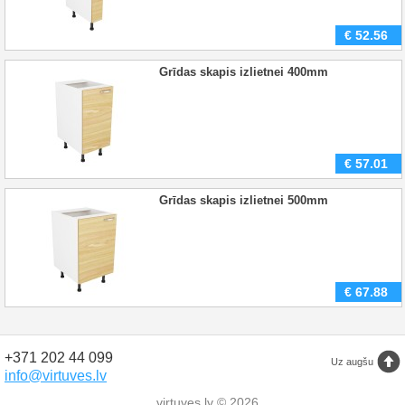
€
52.56
Grīdas skapis izlietnei 400mm
€
57.01
Grīdas skapis izlietnei 500mm
€
67.88
+371 202 44 099
Uz augšu
info@virtuves.lv
virtuves.lv © 2026