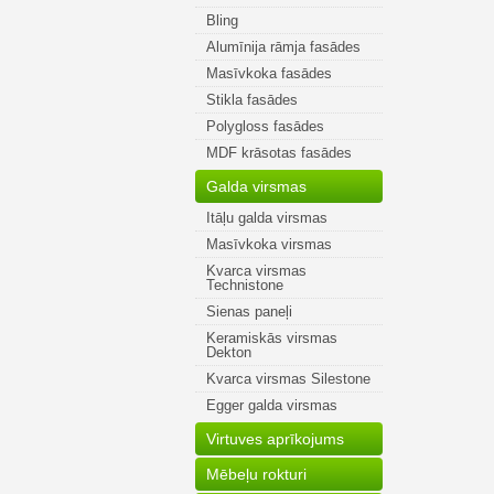
Bling
Alumīnija rāmja fasādes
Masīvkoka fasādes
Stikla fasādes
Polygloss fasādes
MDF krāsotas fasādes
Galda virsmas
Itāļu galda virsmas
Masīvkoka virsmas
Kvarca virsmas
Technistone
Sienas paneļi
Keramiskās virsmas
Dekton
Kvarca virsmas Silestone
Egger galda virsmas
Virtuves aprīkojums
Mēbeļu rokturi