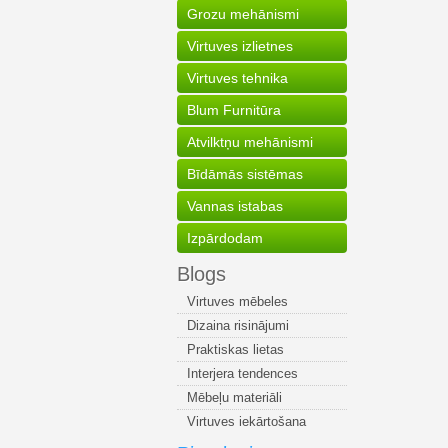
Grozu mehānismi
Virtuves izlietnes
Virtuves tehnika
Blum Furnitūra
Atvilktņu mehānismi
Bīdāmās sistēmas
Vannas istabas
Izpārdodam
Blogs
Virtuves mēbeles
Dizaina risinājumi
Praktiskas lietas
Interjera tendences
Mēbeļu materiāli
Virtuves iekārtošana