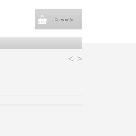
Grozs tukšs
<
>