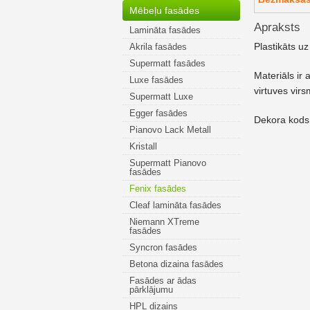
Mēbeļu fasādes
Apraksts
Lamināta fasādes
Plastikāts u
Akrila fasādes
Supermatt fasādes
Materiāls ir 
Luxe fasādes
virtuves virs
Supermatt Luxe
Egger fasādes
Dekora kods
Pianovo Lack Metall
Kristall
Supermatt Pianovo
fasādes
Fenix fasādes
Cleaf lamināta fasādes
Niemann XTreme
fasādes
Syncron fasādes
Betona dizaina fasādes
Fasādes ar ādas
pārklājumu
HPL dizains