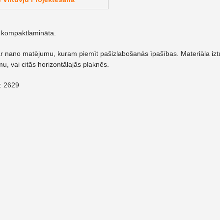
z kompaktlamināta.
ar nano matējumu, kuram piemīt pašizlabošanās īpašības. Materiāla izturīb
mu, vai citās horizontālajās plaknēs.
: 2629