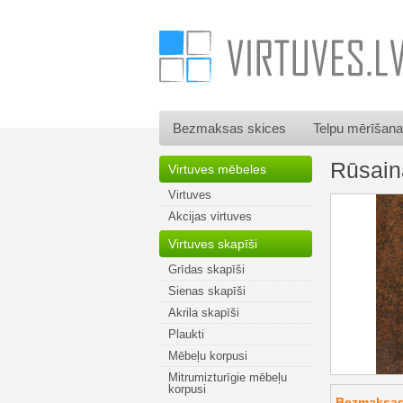
Bezmaksas skices
Telpu mērīšana
Rūsain
Virtuves mēbeles
Virtuves
Akcijas virtuves
Virtuves skapīši
Grīdas skapīši
Sienas skapīši
Akrila skapīši
Plaukti
Mēbeļu korpusi
Mitrumizturīgie mēbeļu
korpusi
Bezmaksas 