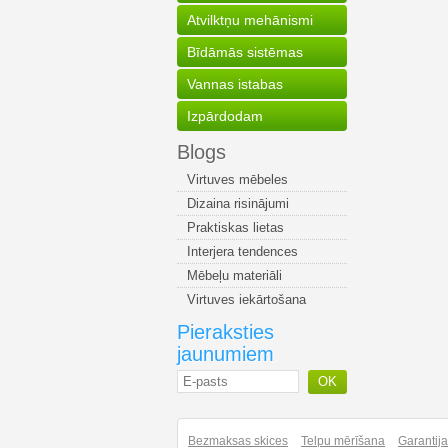
Atvilktņu mehānismi
Bīdāmās sistēmas
Vannas istabas
Izpārdodam
Blogs
Virtuves mēbeles
Dizaina risinājumi
Praktiskas lietas
Interjera tendences
Mēbeļu materiāli
Virtuves iekārtošana
Pieraksties
jaunumiem
OK
Bezmaksas skices
Telpu mērīšana
Garantij