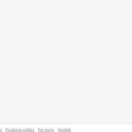
as
Privātuma politika
Par mums
Kontakti