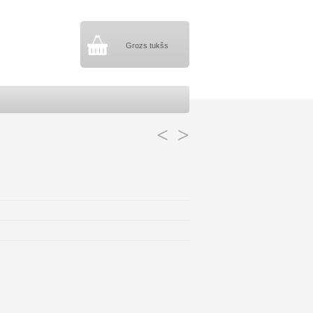
Grozs tukšs
<
>