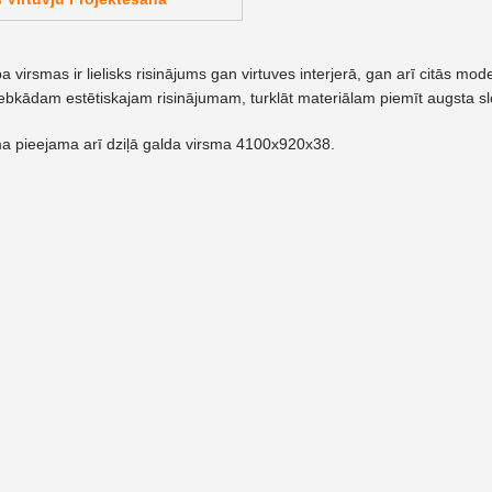
irsmas ir lielisks risinājums gan virtuves interjerā, gan arī citās mode
ebkādam estētiskajam risinājumam, turklāt materiālam piemīt augsta sl
a pieejama arī dziļā galda virsma 4100x920x38.