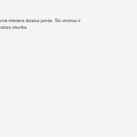
rnā interjera dizaina jomās. Šīs virsmas ir
odzes izturība.