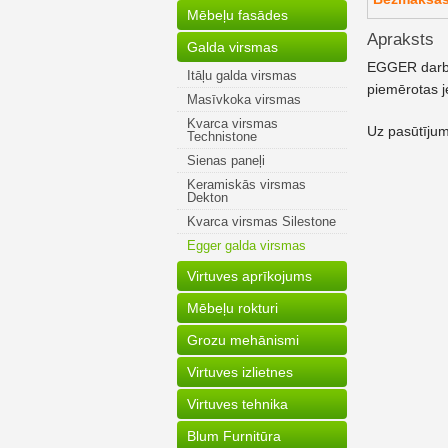
Mēbeļu fasādes
Apraksts
Galda virsmas
EGGER darba v
Itāļu galda virsmas
piemērotas j
Masīvkoka virsmas
Kvarca virsmas
Uz pasūtījum
Technistone
Sienas paneļi
Keramiskās virsmas
Dekton
Kvarca virsmas Silestone
Egger galda virsmas
Virtuves aprīkojums
Mēbeļu rokturi
Grozu mehānismi
Virtuves izlietnes
Virtuves tehnika
Blum Furnitūra