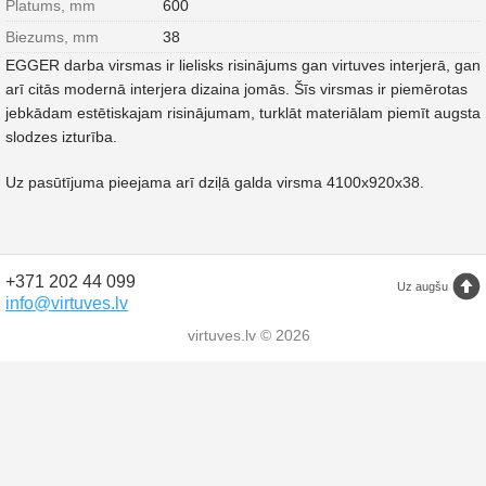
Platums, mm
600
Biezums, mm
38
EGGER darba virsmas ir lielisks risinājums gan virtuves interjerā, gan
arī citās modernā interjera dizaina jomās. Šīs virsmas ir piemērotas
jebkādam estētiskajam risinājumam, turklāt materiālam piemīt augsta
slodzes izturība.
Uz pasūtījuma pieejama arī dziļā galda virsma 4100x920x38.
+371 202 44 099
Uz augšu
info@virtuves.lv
virtuves.lv © 2026