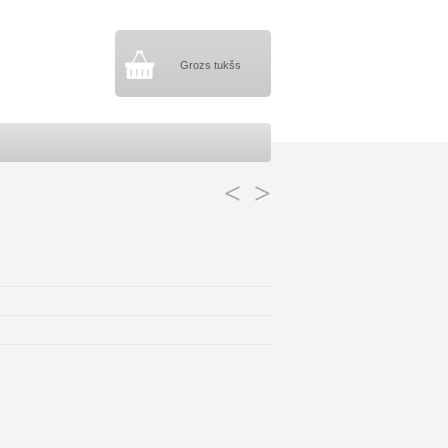
Grozs tukšs
<
>