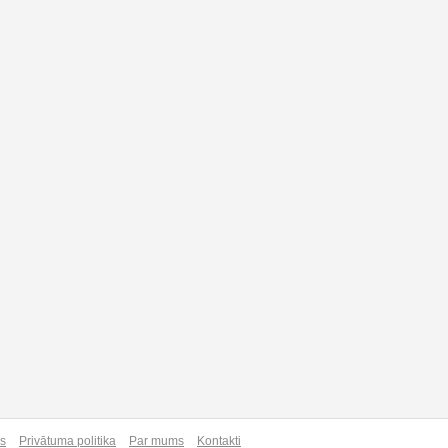
as
Privātuma politika
Par mums
Kontakti