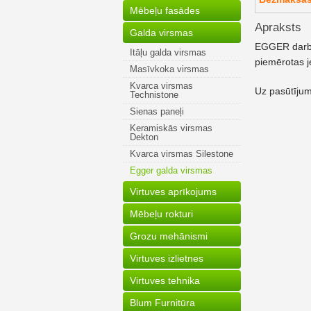
Mēbeļu fasādes
Apraksts
Galda virsmas
EGGER darba v
Itāļu galda virsmas
piemērotas j
Masīvkoka virsmas
Kvarca virsmas
Uz pasūtījum
Technistone
Sienas paneļi
Keramiskās virsmas
Dekton
Kvarca virsmas Silestone
Egger galda virsmas
Virtuves aprīkojums
Mēbeļu rokturi
Grozu mehānismi
Virtuves izlietnes
Virtuves tehnika
Blum Furnitūra