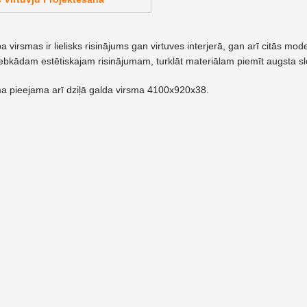
irsmas ir lielisks risinājums gan virtuves interjerā, gan arī citās mode
ebkādam estētiskajam risinājumam, turklāt materiālam piemīt augsta sl
a pieejama arī dziļā galda virsma 4100x920x38.