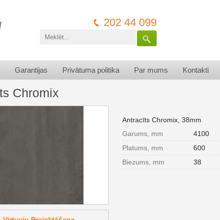
202 44 099
Garantijas
Privātuma politika
Par mums
Kontakti
īts Chromix
Antracīts Chromix, 38mm
Garums, mm
4100
Platums, mm
600
Biezums, mm
38
Virtuvju Projektēšana