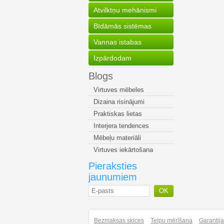
Atvilktņu mehānismi
Bīdāmās sistēmas
Vannas istabas
Izpārdodam
Blogs
Virtuves mēbeles
Dizaina risinājumi
Praktiskas lietas
Interjera tendences
Mēbeļu materiāli
Virtuves iekārtošana
Pieraksties
jaunumiem
OK
Bezmaksas skices
Telpu mērīšana
Garantij