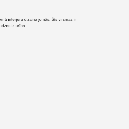
rnā interjera dizaina jomās. Šīs virsmas ir
odzes izturība.