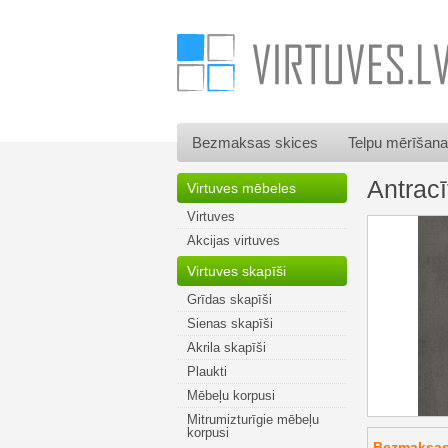
Bezmaksas skices
Telpu mērīšana
Antrac
Virtuves mēbeles
Virtuves
Akcijas virtuves
Virtuves skapīši
Grīdas skapīši
Sienas skapīši
Akrila skapīši
Plaukti
Mēbeļu korpusi
Mitrumizturīgie mēbeļu
korpusi
Bezmaksas 