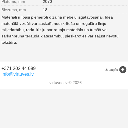
Platums, mm
2070
Biezums, mm
18
Materiāli ir īpaši piemēroti dizaina mēbeļu izgatavošanai. Idea
materiālā vizuāli var saskatīt neuzkrītošu un regulāru līniju
mijiedarbību, rada ilūziju par raupja materiāla un tumšā vai
sarkanbrūnā tērauda klātesamību, pieskaroties var sajust rievotu
tekstūru.
+371 202 44 099
Uz augšu
info@virtuves.lv
virtuves.lv © 2026