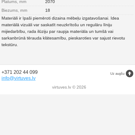
Platums, mm
2070
Biezums, mm
18
Materiāli ir īpaši piemēroti dizaina mēbeļu izgatavošanai. Idea
materiālā vizuāli var saskatīt neuzkrītošu un regulāru līniju
mijiedarbību, rada ilūziju par raupja materiāla un tumšā vai
sarkanbrūnā tērauda klātesamību, pieskaroties var sajust rievotu
tekstūru.
+371 202 44 099
Uz augšu
info@virtuves.lv
virtuves.lv © 2026