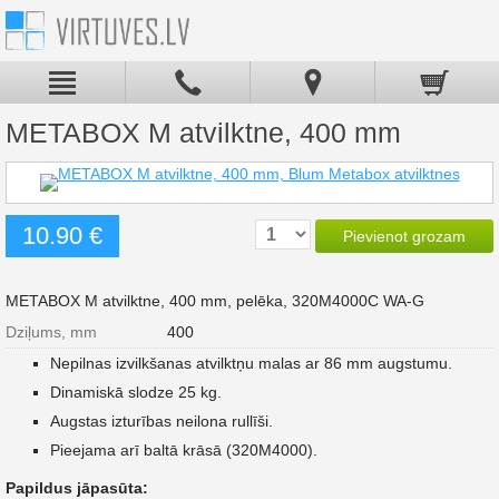
METABOX M atvilktne, 400 mm
10.90 €
Pievienot grozam
METABOX M atvilktne, 400 mm, pelēka, 320M4000C WA-G
Dziļums, mm
400
Nepilnas izvilkšanas atvilktņu malas ar 86 mm augstumu.
Dinamiskā slodze 25 kg.
Augstas izturības neilona rullīši.
Pieejama arī baltā krāsā (320M4000).
Papildus jāpasūta: