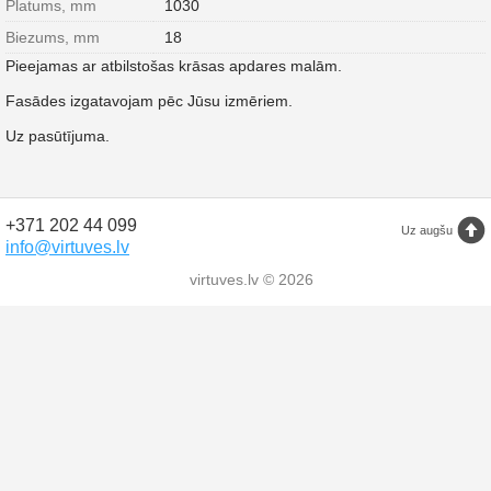
Platums, mm
1030
Biezums, mm
18
Pieejamas ar atbilstošas krāsas apdares malām.
Fasādes izgatavojam pēc Jūsu izmēriem.
Uz pasūtījuma.
+371 202 44 099
Uz augšu
info@virtuves.lv
virtuves.lv © 2026