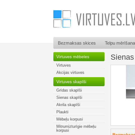
Bezmaksas skices
Telpu mērīšana
Sienas
Virtuves mēbeles
Virtuves
Akcijas virtuves
Virtuves skapīši
Grīdas skapīši
Sienas skapīši
Akrila skapīši
Plaukti
Mēbeļu korpusi
Mitrumizturīgie mēbeļu
korpusi
Bezmaksas 