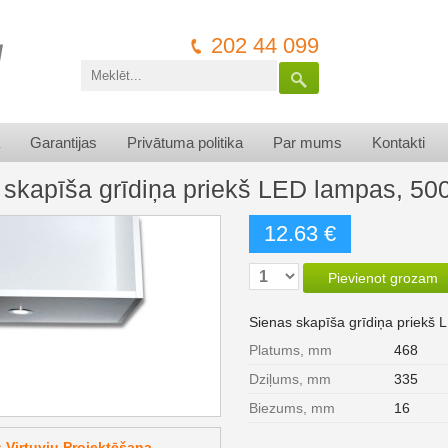
202 44 099
Garantijas
Privātuma politika
Par mums
Kontakti
 skapīša grīdiņa priekš LED lampas, 5
12.63 €
Pievienot grozam
Sienas skapīša grīdiņa priek
Platums, mm
468
Dziļums, mm
335
Biezums, mm
16
Virtuvju Projektēšana