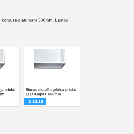
pīša, korpusa platumam 500mm. Lampu
ņa priekš
Sienas skapīša grīdiņa priekš
0mm
LED lampas, 600mm
€
13.18