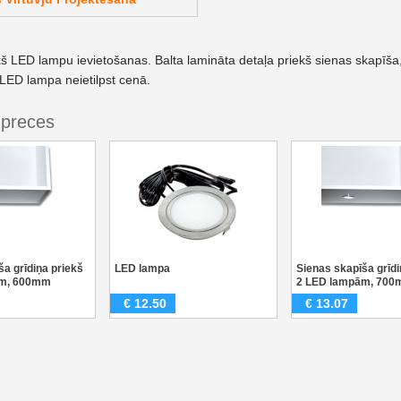
kš LED lampu ievietošanas. Balta lamināta detaļa priekš sienas ska
 LED lampa neietilpst cenā.
 preces
ša grīdiņa priekš
LED lampa
Sienas skapīša grīdi
ām, 600mm
2 LED lampām, 70
€
12.50
€
13.07