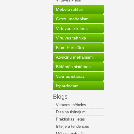
Virtuves krēsli
Mēbeļu rokturi
Grozu mehānismi
Virtuves izlietnes
Virtuves tehnika
Blum Furnitūra
Atvilktņu mehānismi
Bīdāmās sistēmas
Vannas istabas
Izpārdodam
Blogs
Virtuves mēbeles
Dizaina risinājumi
Praktiskas lietas
Interjera tendences
Mēbeļu materiāli