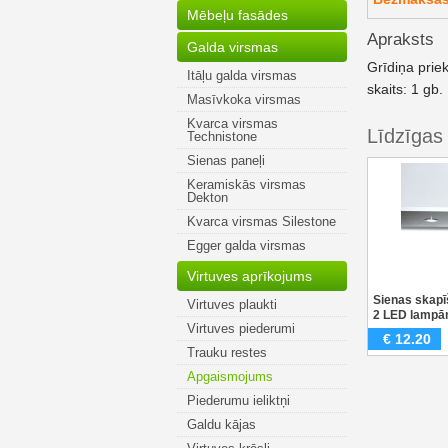
Mēbeļu fasādes
Apraksts
Galda virsmas
Grīdiņa prie
Itāļu galda virsmas
skaits: 1 gb.
Masīvkoka virsmas
Kvarca virsmas
Līdzīgas
Technistone
Sienas paneļi
Keramiskās virsmas
Dekton
Kvarca virsmas Silestone
Egger galda virsmas
Virtuves aprīkojums
Sienas skapī
Virtuves plaukti
2 LED lamp
Virtuves piederumi
€
12.20
Trauku restes
Apgaismojums
Piederumu ieliktņi
Galdu kājas