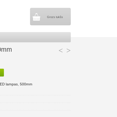
Grozs tukšs
00mm
<
>
š LED lampas, 500mm