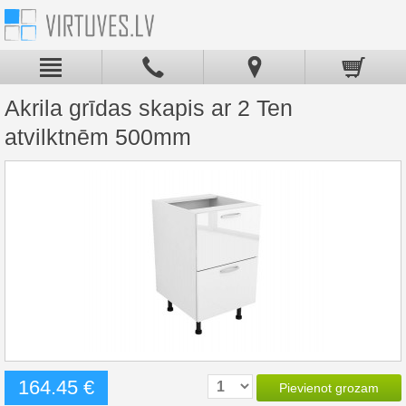
Akrila grīdas skapis ar 2 Ten
atvilktnēm 500mm
164.45 €
Pievienot grozam