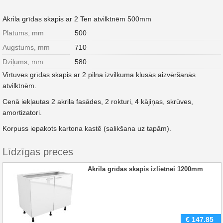
Akrila grīdas skapis ar 2 Ten atvilktnēm 500mm
Platums, mm
500
Augstums, mm
710
Dziļums, mm
580
Virtuves grīdas skapis ar 2 pilna izvilkuma klusās aizvēršanās
atvilktnēm.
Cenā iekļautas 2 akrila fasādes, 2 rokturi, 4 kājiņas, skrūves,
amortizatori.
Korpuss iepakots kartona kastē (salikšana uz tapām).
Līdzīgas preces
Akrila grīdas skapis izlietnei 1200mm
€
147.85