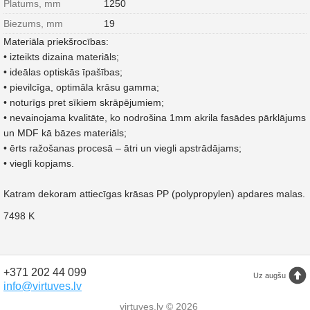
Platums, mm
1250
Biezums, mm
19
Materiāla priekšrocības:
• izteikts dizaina materiāls;
• ideālas optiskās īpašības;
• pievilcīga, optimāla krāsu gamma;
• noturīgs pret sīkiem skrāpējumiem;
• nevainojama kvalitāte, ko nodrošina 1mm akrila fasādes pārklājums
un MDF kā bāzes materiāls;
• ērts ražošanas procesā – ātri un viegli apstrādājams;
• viegli kopjams.
Katram dekoram attiecīgas krāsas PP (polypropylen) apdares malas.
7498 K
+371 202 44 099
Uz augšu
info@virtuves.lv
virtuves.lv © 2026