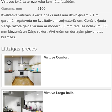
Virtuves iekārta ar ozolkoka lamināta fasādēm.
Garums, mm
2100
Kvalitatīva virtuves iekārta priekš nelieliem dzīvokļīšiem 2.1 m
garumā. Izgatavota no kvalitatīviem izejmateriāliem. Cenā iekļauta
Vācijā ražota galda virsma ar modernu 3 mm rādiusa noliekumu 38
mm biezumā un Dāņu rokturi. Atvilknēm un durtiņām pievienotas
bremzes.
Līdzīgas preces
Virtuve Comfort
Virtuve Largo Italia